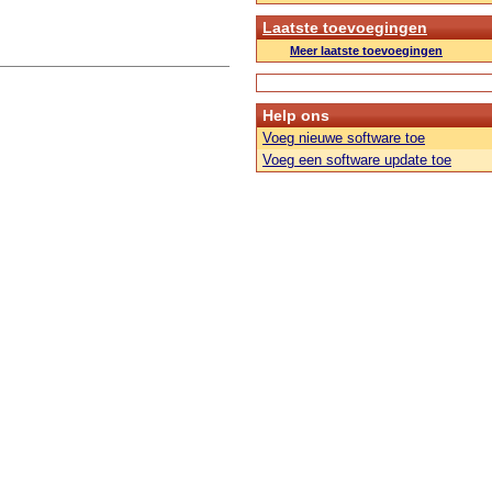
Laatste toevoegingen
Meer laatste toevoegingen
Help ons
Voeg nieuwe software toe
Voeg een software update toe