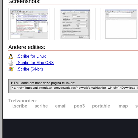
Screenshots:
Andere edities:
i.Scribe for Linux
i.Scribe for Mac OSX
i.Scribe (64-bit)
HTML code om naar deze pagina te linken:
Trefwoorden:
i.scribe
scribe
email
pop3
portable
imap
s