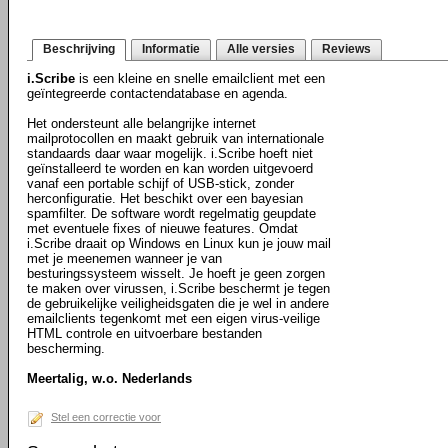
Beschrijving
Informatie
Alle versies
Reviews
i.Scribe
is een kleine en snelle emailclient met een
geïntegreerde contactendatabase en agenda.
Het ondersteunt alle belangrijke internet
mailprotocollen en maakt gebruik van internationale
standaards daar waar mogelijk. i.Scribe hoeft niet
geïnstalleerd te worden en kan worden uitgevoerd
vanaf een portable schijf of USB-stick, zonder
herconfiguratie. Het beschikt over een bayesian
spamfilter. De software wordt regelmatig geupdate
met eventuele fixes of nieuwe features. Omdat
i.Scribe draait op Windows en Linux kun je jouw mail
met je meenemen wanneer je van
besturingssysteem wisselt. Je hoeft je geen zorgen
te maken over virussen, i.Scribe beschermt je tegen
de gebruikelijke veiligheidsgaten die je wel in andere
emailclients tegenkomt met een eigen virus-veilige
HTML controle en uitvoerbare bestanden
bescherming.
Meertalig, w.o. Nederlands
Stel een correctie voor