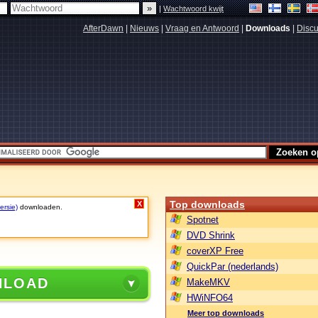
|
Wachtwoord kwijt
AfterDawn
|
Nieuws
|
Vraag en Antwoord
|
Downloads
|
Discu
Top downloads
X
ersie)
downloaden.
Spotnet
DVD Shrink
coverXP Free
QuickPar (nederlands)
NLOAD
MakeMKV
HWiNFO64
Meer top downloads