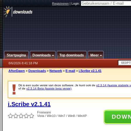
Registreren
|
Login:
Startpagina
Downloads
Top downloads
Meer
8/6/2026 8:41:18 PM
AfterDawn
>
Downloads
>
Netwerk
>
E-mail
>
i.Scribe v2.1.41
Dit is een oude versie van deze software. Je kunt ook de
v2.3.14 (laatste stabiele v
of de
v2.3.14 Beta (laatste beta versie)
.
i.Scribe v2.1.41
Freeware
DOW
Vista / Win10 / Win7 / Win8 / WinXP