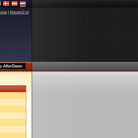
ssie
|
Nieuws2.nl