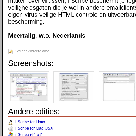
maken over virussen, i.Scribe beschermt je teg
veiligheidsgaten die je wel in andere emailclie
eigen virus-veilige HTML controle en uitvoerba
bescherming.
Meertalig, w.o. Nederlands
Stel een correctie voor
Screenshots:
Andere edities:
i.Scribe for Linux
i.Scribe for Mac OSX
i.Scribe (64-bit)