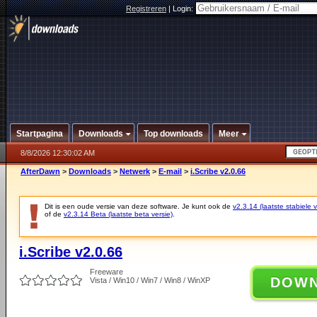
Registreren
|
Login:
Startpagina
Downloads
Top downloads
Meer
8/8/2026 12:30:02 AM
AfterDawn
>
Downloads
>
Netwerk
>
E-mail
>
i.Scribe v2.0.66
Dit is een oude versie van deze software. Je kunt ook de
v2.3.14 (laatste stabiele v
of de
v2.3.14 Beta (laatste beta versie)
.
i.Scribe v2.0.66
Freeware
DOW
Vista / Win10 / Win7 / Win8 / WinXP