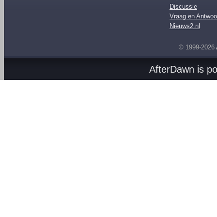
Discussie
Vraag en Antwoo
Nieuws2.nl
© 1999-2026
AfterDawn is p