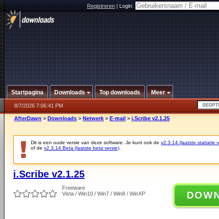
Registreren
|
Login:
Startpagina
Downloads
Top downloads
Meer
8/7/2026 7:06:41 PM
AfterDawn
>
Downloads
>
Netwerk
>
E-mail
>
i.Scribe v2.1.25
Dit is een oude versie van deze software. Je kunt ook de
v2.3.14 (laatste stabiele v
of de
v2.3.14 Beta (laatste beta versie)
.
i.Scribe v2.1.25
Freeware
DOW
Vista / Win10 / Win7 / Win8 / WinXP