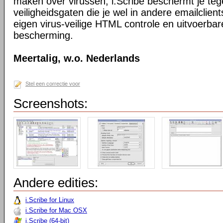
maken over virussen, i.Scribe beschermt je teg
veiligheidsgaten die je wel in andere emailclie
eigen virus-veilige HTML controle en uitvoerba
bescherming.
Meertalig, w.o. Nederlands
Stel een correctie voor
Screenshots:
Andere edities:
i.Scribe for Linux
i.Scribe for Mac OSX
i.Scribe (64-bit)