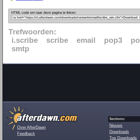
HTML code om naar deze pagina te linken:
Trefwoorden:
i.scribe
scribe
email
pop3
po
smtp
Sections:
Nieuws
Over AfterDawn
Downloads
Feedback
Top Downloads