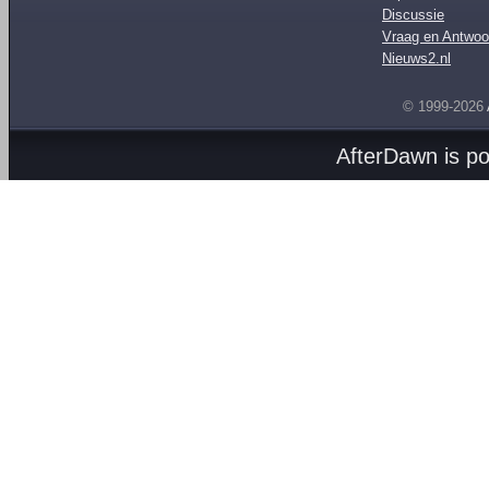
Discussie
Vraag en Antwoo
Nieuws2.nl
© 1999-2026
AfterDawn is p