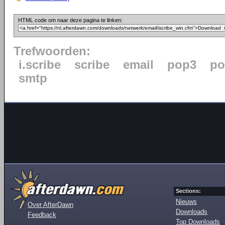
HTML code om naar deze pagina te linken:
Trefwoorden:
i.scribe
scribe
email
pop3
po
smtp
Sections:
Nieuws
Over AfterDawn
Downloads
Feedback
Top Downloads