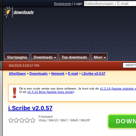
Registreren
|
Login:
Startpagina
Downloads
Top downloads
Meer
8/6/2026 9:09:57 PM
AfterDawn
>
Downloads
>
Netwerk
>
E-mail
>
i.Scribe v2.0.57
Dit is een oude versie van deze software. Je kunt ook de
v2.3.14 (laatste stabiele v
of de
v2.3.14 Beta (laatste beta versie)
.
i.Scribe v2.0.57
Freeware
DOW
Vista / Win10 / Win7 / Win8 / WinXP