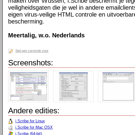
maken over virussen, i.Scribe beschermt je teg
veiligheidsgaten die je wel in andere emailclie
eigen virus-veilige HTML controle en uitvoerba
bescherming.
Meertalig, w.o. Nederlands
Stel een correctie voor
Screenshots:
Andere edities:
i.Scribe for Linux
i.Scribe for Mac OSX
i.Scribe (64-bit)