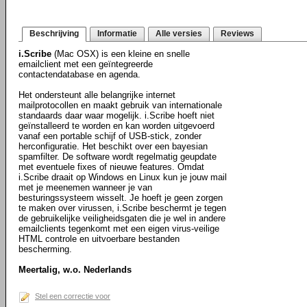
Beschrijving
Informatie
Alle versies
Reviews
i.Scribe
(Mac OSX) is een kleine en snelle
emailclient met een geïntegreerde
contactendatabase en agenda.
Het ondersteunt alle belangrijke internet
mailprotocollen en maakt gebruik van internationale
standaards daar waar mogelijk. i.Scribe hoeft niet
geïnstalleerd te worden en kan worden uitgevoerd
vanaf een portable schijf of USB-stick, zonder
herconfiguratie. Het beschikt over een bayesian
spamfilter. De software wordt regelmatig geupdate
met eventuele fixes of nieuwe features. Omdat
i.Scribe draait op Windows en Linux kun je jouw mail
met je meenemen wanneer je van
besturingssysteem wisselt. Je hoeft je geen zorgen
te maken over virussen, i.Scribe beschermt je tegen
de gebruikelijke veiligheidsgaten die je wel in andere
emailclients tegenkomt met een eigen virus-veilige
HTML controle en uitvoerbare bestanden
bescherming.
Meertalig, w.o. Nederlands
Stel een correctie voor