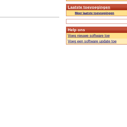
Laatste toevoegingen
Meer laatste toevoegingen
Help ons
Voeg nieuwe software toe
Voeg een software update toe