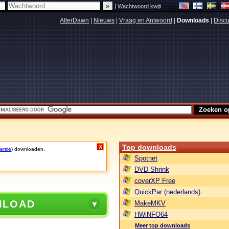
|
Wachtwoord kwijt
AfterDawn
|
Nieuws
|
Vraag en Antwoord
|
Downloads
|
Discu
Top downloads
X
ersie)
downloaden.
Spotnet
DVD Shrink
coverXP Free
QuickPar (nederlands)
NLOAD
MakeMKV
HWiNFO64
Meer top downloads