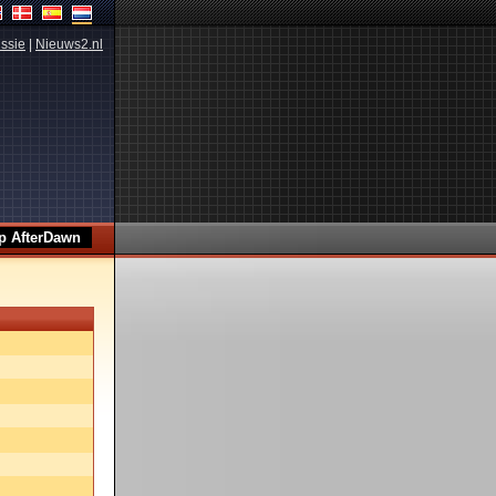
ssie
|
Nieuws2.nl