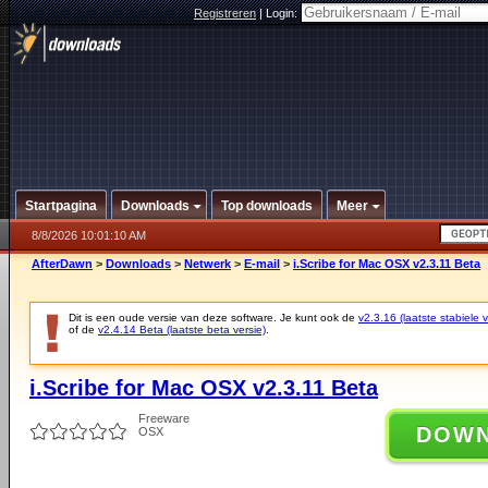
Registreren
|
Login:
Startpagina
Downloads
Top downloads
Meer
8/8/2026 10:01:10 AM
AfterDawn
>
Downloads
>
Netwerk
>
E-mail
>
i.Scribe for Mac OSX v2.3.11 Beta
Dit is een oude versie van deze software. Je kunt ook de
v2.3.16 (laatste stabiele v
of de
v2.4.14 Beta (laatste beta versie)
.
i.Scribe for Mac OSX v2.3.11 Beta
Freeware
DOW
OSX