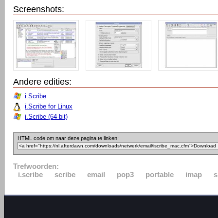
Screenshots:
Andere edities:
i.Scribe
i.Scribe for Linux
i.Scribe (64-bit)
HTML code om naar deze pagina te linken:
Trefwoorden:
i.scribe
scribe
email
pop3
portable
imap
s