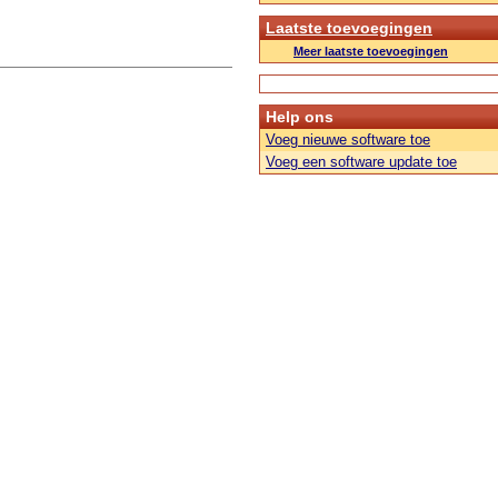
Laatste toevoegingen
Meer laatste toevoegingen
Help ons
Voeg nieuwe software toe
Voeg een software update toe