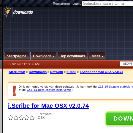
Registreren
|
Login:
Startpagina
Downloads
Top downloads
Meer
8/7/2026 11:13:56 AM
AfterDawn
>
Downloads
>
Netwerk
>
E-mail
>
i.Scribe for Mac OSX v2.0.74
Dit is een oude versie van deze software. Je kunt ook de
v2.3.16 (laatste stabiele v
of de
v2.4.14 Beta (laatste beta versie)
.
i.Scribe for Mac OSX v2.0.74
Freeware
DOW
OSX