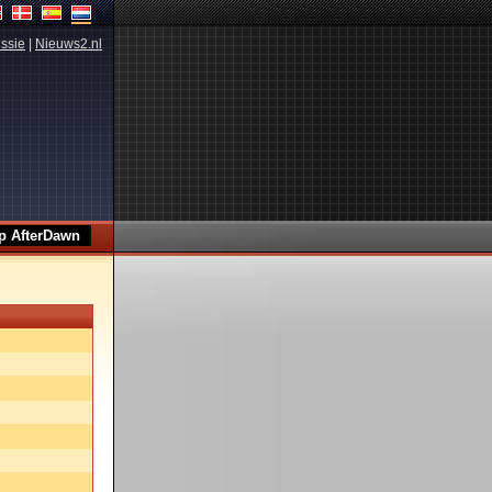
ssie
|
Nieuws2.nl