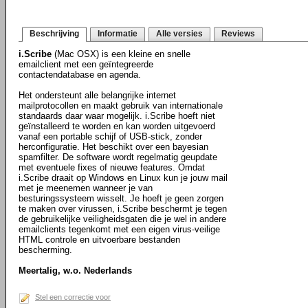
Beschrijving
Informatie
Alle versies
Reviews
i.Scribe
(Mac OSX) is een kleine en snelle
emailclient met een geïntegreerde
contactendatabase en agenda.
Het ondersteunt alle belangrijke internet
mailprotocollen en maakt gebruik van internationale
standaards daar waar mogelijk. i.Scribe hoeft niet
geïnstalleerd te worden en kan worden uitgevoerd
vanaf een portable schijf of USB-stick, zonder
herconfiguratie. Het beschikt over een bayesian
spamfilter. De software wordt regelmatig geupdate
met eventuele fixes of nieuwe features. Omdat
i.Scribe draait op Windows en Linux kun je jouw mail
met je meenemen wanneer je van
besturingssysteem wisselt. Je hoeft je geen zorgen
te maken over virussen, i.Scribe beschermt je tegen
de gebruikelijke veiligheidsgaten die je wel in andere
emailclients tegenkomt met een eigen virus-veilige
HTML controle en uitvoerbare bestanden
bescherming.
Meertalig, w.o. Nederlands
Stel een correctie voor