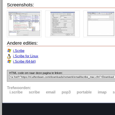
Screenshots:
Andere edities:
i.Scribe
i.Scribe for Linux
i.Scribe (64-bit)
HTML code om naar deze pagina te linken:
Trefwoorden:
i.scribe
scribe
email
pop3
portable
imap
s