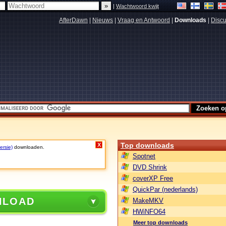
|
Wachtwoord kwijt
AfterDawn
|
Nieuws
|
Vraag en Antwoord
|
Downloads
|
Discu
Top downloads
X
ersie)
downloaden.
Spotnet
DVD Shrink
coverXP Free
QuickPar (nederlands)
NLOAD
MakeMKV
HWiNFO64
Meer top downloads