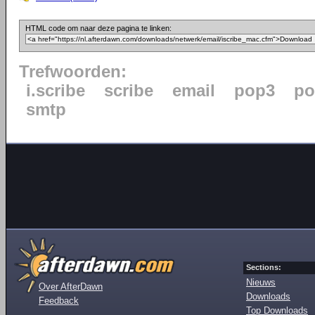
HTML code om naar deze pagina te linken:
Trefwoorden:
i.scribe
scribe
email
pop3
po
smtp
Sections:
Nieuws
Over AfterDawn
Downloads
Feedback
Top Downloads