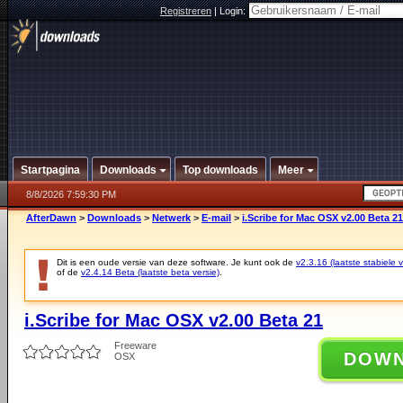
Registreren
|
Login:
Startpagina
Downloads
Top downloads
Meer
8/8/2026 7:59:30 PM
AfterDawn
>
Downloads
>
Netwerk
>
E-mail
>
i.Scribe for Mac OSX v2.00 Beta 21
Dit is een oude versie van deze software. Je kunt ook de
v2.3.16 (laatste stabiele v
of de
v2.4.14 Beta (laatste beta versie)
.
i.Scribe for Mac OSX v2.00 Beta 21
Freeware
DOW
OSX