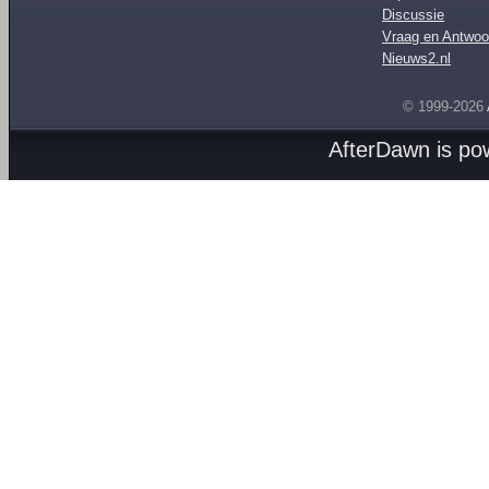
Discussie
Vraag en Antwoo
Nieuws2.nl
© 1999-2026
AfterDawn is p