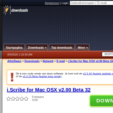
Registreren
|
Login:
Startpagina
Downloads
Top downloads
Meer
8/9/2026 1:16:56 AM
AfterDawn
>
Downloads
>
Netwerk
>
E-mail
>
i.Scribe for Mac OSX v2.00 Beta 32
Dit is een oude versie van deze software. Je kunt ook de
v2.3.16 (laatste stabiele v
of de
v2.4.14 Beta (laatste beta versie)
.
i.Scribe for Mac OSX v2.00 Beta 32
Freeware
DOW
OSX