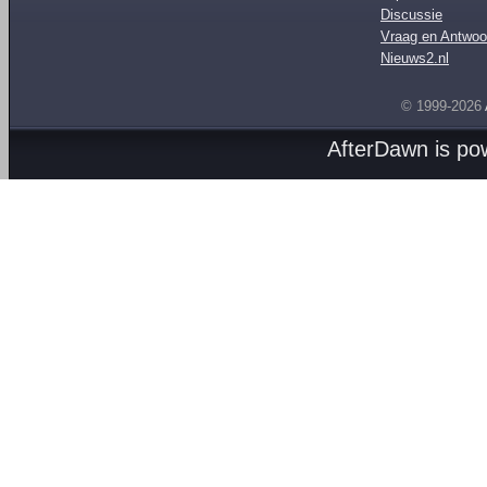
Discussie
Vraag en Antwoo
Nieuws2.nl
© 1999-2026
AfterDawn is p