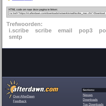
HTML code om naar deze pagina te linken:
Trefwoorden:
i.scribe
scribe
email
pop3
po
smtp
Sections:
Nieuws
Over AfterDawn
Downloads
Feedback
Top Downloads