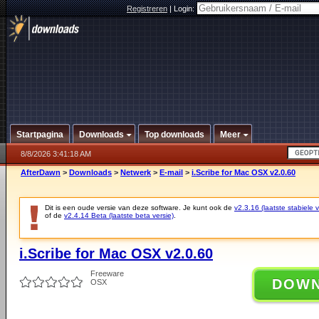
Registreren
|
Login:
Startpagina
Downloads
Top downloads
Meer
8/8/2026 3:41:18 AM
AfterDawn
>
Downloads
>
Netwerk
>
E-mail
>
i.Scribe for Mac OSX v2.0.60
Dit is een oude versie van deze software. Je kunt ook de
v2.3.16 (laatste stabiele v
of de
v2.4.14 Beta (laatste beta versie)
.
i.Scribe for Mac OSX v2.0.60
Freeware
DOW
OSX