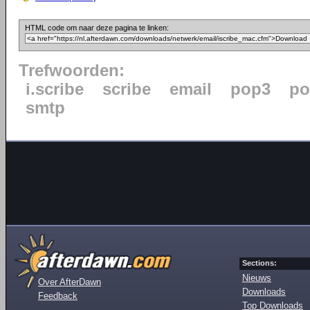
HTML code om naar deze pagina te linken:
Trefwoorden:
i.scribe
scribe
email
pop3
po
smtp
Sections:
Nieuws
Over AfterDawn
Downloads
Feedback
Top Downloads