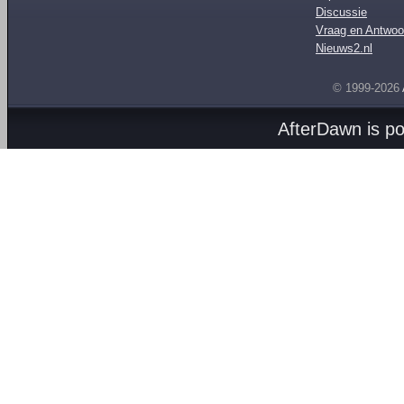
Discussie
Vraag en Antwoo
Nieuws2.nl
© 1999-2026
AfterDawn is p