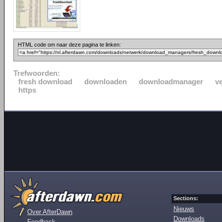
HTML code om naar deze pagina te linken:
Trefwoorden:
fresh download
downloaden
downloadmanager
v
https
Sections:
Nieuws
Over AfterDawn
Downloads
Feedback