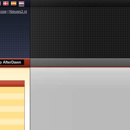
ssie
|
Nieuws2.nl