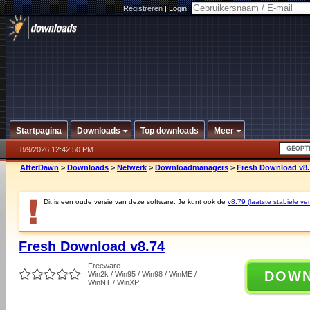
Registreren
|
Login:
Startpagina
Downloads
Top downloads
Meer
8/9/2026 12:42:50 PM
AfterDawn
>
Downloads
>
Netwerk
>
Downloadmanagers
>
Fresh Download v8.
Dit is een oude versie van deze software. Je kunt ook de
v8.79 (laatste stabiele ver
Fresh Download v8.74
Freeware
DOW
Win2k / Win95 / Win98 / WinME /
WinNT / WinXP