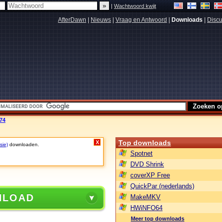
|
Wachtwoord kwijt
AfterDawn
|
Nieuws
|
Vraag en Antwoord
|
Downloads
|
Discu
74
Top downloads
X
sie)
downloaden.
Spotnet
DVD Shrink
coverXP Free
QuickPar (nederlands)
NLOAD
MakeMKV
HWiNFO64
Meer top downloads