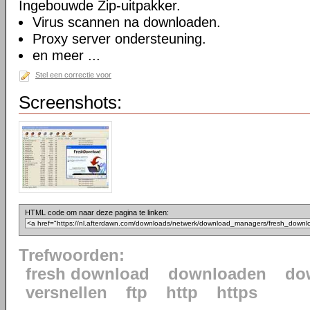
Ingebouwde Zip-uitpakker.
Virus scannen na downloaden.
Proxy server ondersteuning.
en meer ...
Stel een correctie voor
Screenshots:
HTML code om naar deze pagina te linken:
Trefwoorden:
fresh download
downloaden
do
versnellen
ftp
http
https