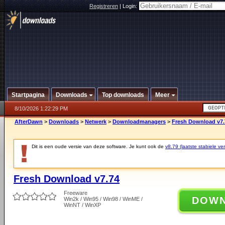
Registreren
|
Login:
Startpagina
Downloads
Top downloads
Meer
8/10/2026 1:22:29 PM
AfterDawn
>
Downloads
>
Netwerk
>
Downloadmanagers
>
Fresh Download v7.
Dit is een oude versie van deze software. Je kunt ook de
v8.79 (laatste stabiele ver
Fresh Download v7.74
Freeware
DOW
Win2k / Win95 / Win98 / WinME /
WinNT / WinXP