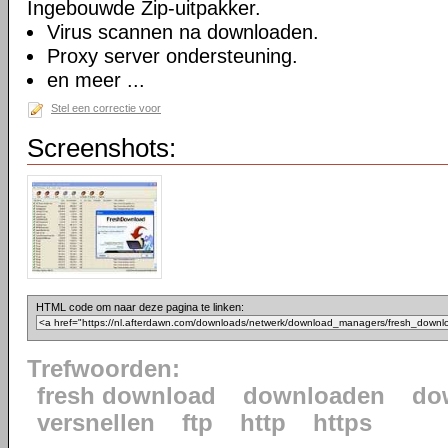
Ingebouwde Zip-uitpakker.
Virus scannen na downloaden.
Proxy server ondersteuning.
en meer ...
Stel een correctie voor
Screenshots:
HTML code om naar deze pagina te linken:
Trefwoorden:
fresh download
downloaden
do
versnellen
ftp
http
https