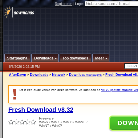
Registreren
|
Login:
Startpagina
Downloads
Top downloads
Meer
8/8/2026 2:02:15 PM
AfterDawn
>
Downloads
>
Netwerk
>
Downloadmanagers
>
Fresh Download v8.
Dit is een oude versie van deze software. Je kunt ook de
v8.79 (laatste stabiele ver
Fresh Download v8.32
Freeware
DOW
Win2k / Win95 / Win98 / WinME /
WinNT / WinXP