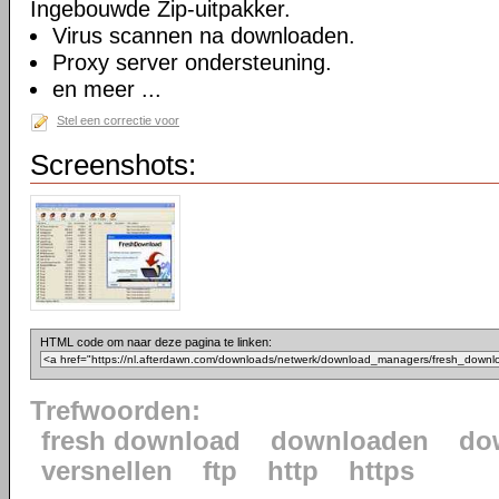
Ingebouwde Zip-uitpakker.
Virus scannen na downloaden.
Proxy server ondersteuning.
en meer ...
Stel een correctie voor
Screenshots:
HTML code om naar deze pagina te linken:
Trefwoorden:
fresh download
downloaden
do
versnellen
ftp
http
https