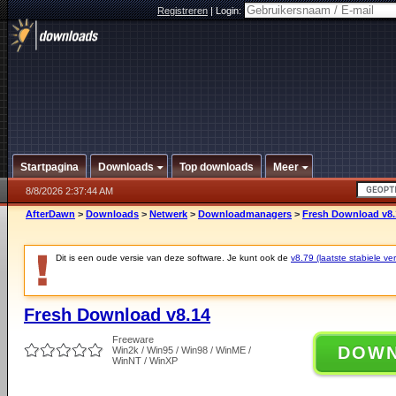
Registreren
|
Login:
Startpagina
Downloads
Top downloads
Meer
8/8/2026 2:37:44 AM
AfterDawn
>
Downloads
>
Netwerk
>
Downloadmanagers
>
Fresh Download v8.
Dit is een oude versie van deze software. Je kunt ook de
v8.79 (laatste stabiele ver
Fresh Download v8.14
Freeware
DOW
Win2k / Win95 / Win98 / WinME /
WinNT / WinXP