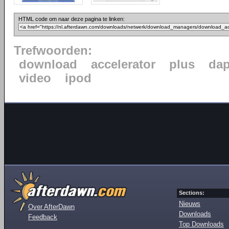
HTML code om naar deze pagina te linken:
Trefwoorden:
download
accelerator
plus
da
video
ipod
Sections:
Nieuws
Over AfterDawn
Downloads
Feedback
Top Downloads