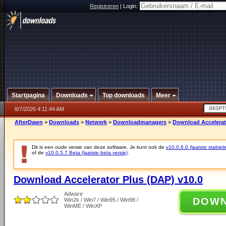
Registreren
|
Login:
Startpagina
Downloads
Top downloads
Meer
8/7/2026 4:11:44 AM
AfterDawn
>
Downloads
>
Netwerk
>
Downloadmanagers
>
Download Accelerat
Dit is een oude versie van deze software. Je kunt ook de
v10.0.6.0 (laatste stabiele
of de
v10.0.5.7 Beta (laatste beta versie)
.
Download Accelerator Plus (DAP) v10.0
Adware
DOW
Win2k / Win7 / Win95 / Win98 /
WinME / WinXP