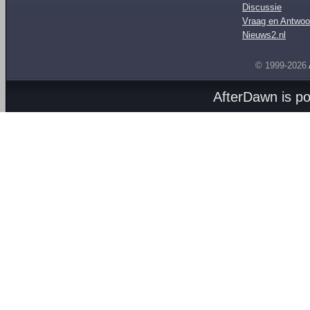
Discussie
Vraag en Antwoo
Nieuws2.nl
© 1999-2026
AfterDawn is p