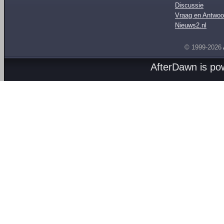
Discussie
Vraag en Antwoo
Nieuws2.nl
© 1999-2026
AfterDawn is p