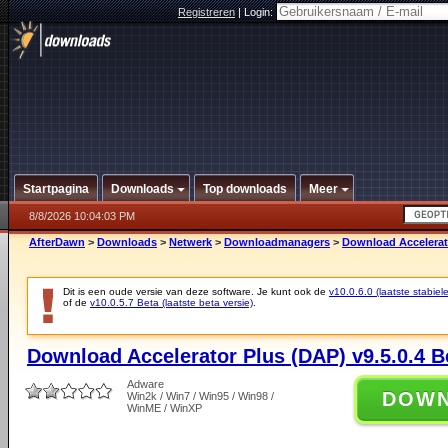
Registreren
|
Login:
Startpagina
Downloads
Top downloads
Meer
8/8/2026 10:04:03 PM
AfterDawn
>
Downloads
>
Netwerk
>
Downloadmanagers
>
Download Accelerato
Dit is een oude versie van deze software. Je kunt ook de
v10.0.6.0 (laatste stabiele
of de
v10.0.5.7 Beta (laatste beta versie)
.
Download Accelerator Plus (DAP) v9.5.0.4 B
Adware
DOW
Win2k / Win7 / Win95 / Win98 /
WinME / WinXP