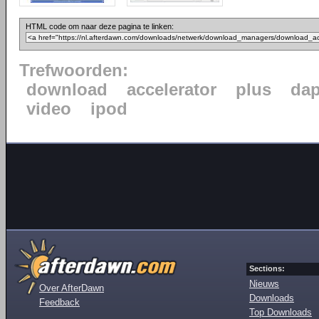
HTML code om naar deze pagina te linken:
Trefwoorden:
download
accelerator
plus
da
video
ipod
Sections:
Nieuws
Over AfterDawn
Downloads
Feedback
Top Downloads