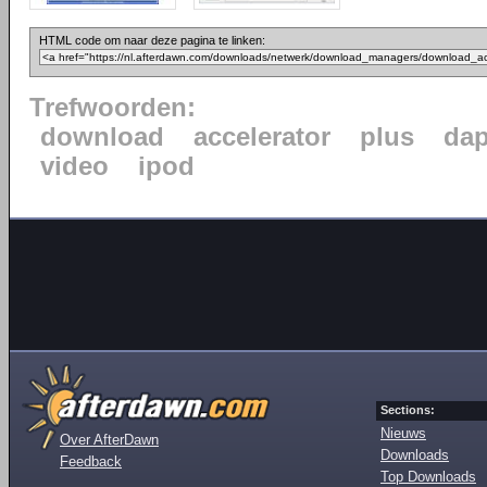
HTML code om naar deze pagina te linken:
Trefwoorden:
download
accelerator
plus
da
video
ipod
Sections:
Nieuws
Over AfterDawn
Downloads
Feedback
Top Downloads