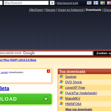
|
Wachtwoord kwijt
AfterDawn
|
Nieuws
|
Vraag en Antwoord
|
Downloads
|
Discu
r Plus (DAP) v10.0.3.5 Beta
Top downloads
X
 versie)
downloaden.
Spotnet
DVD Shrink
Beta
coverXP Free
QuickPar (nederlands)
NLOAD
MakeMKV
HWiNFO64
Meer top downloads