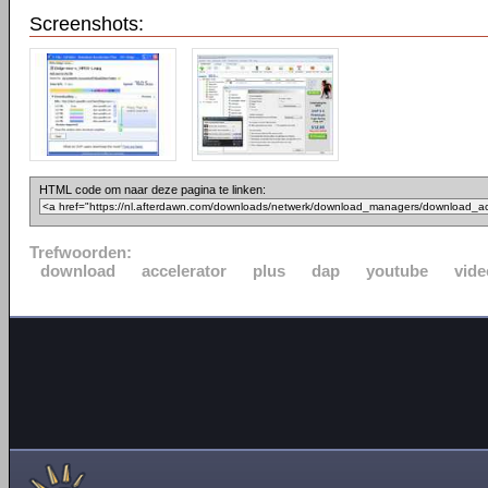
Screenshots:
HTML code om naar deze pagina te linken:
Trefwoorden:
download
accelerator
plus
dap
youtube
vide