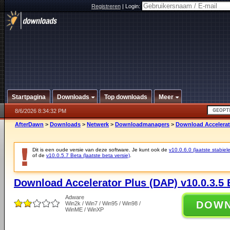
Registreren
|
Login:
Startpagina
Downloads
Top downloads
Meer
8/6/2026 8:34:32 PM
AfterDawn
>
Downloads
>
Netwerk
>
Downloadmanagers
>
Download Accelerato
Dit is een oude versie van deze software. Je kunt ook de
v10.0.6.0 (laatste stabiele
of de
v10.0.5.7 Beta (laatste beta versie)
.
Download Accelerator Plus (DAP) v10.0.3.5 
Adware
DOW
Win2k / Win7 / Win95 / Win98 /
WinME / WinXP