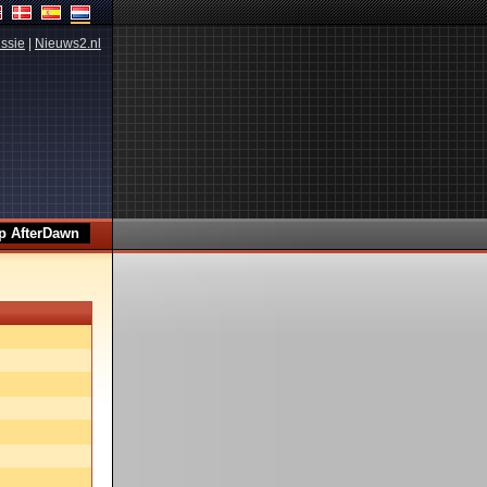
ssie
|
Nieuws2.nl