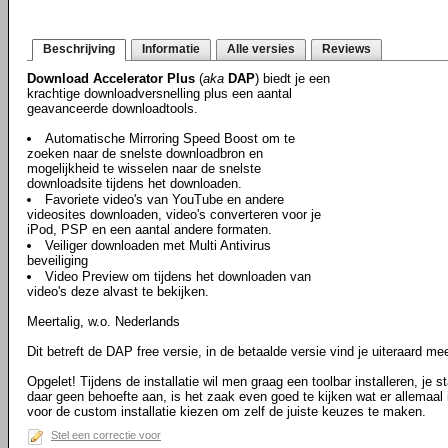
Beschrijving
Informatie
Alle versies
Reviews
Download Accelerator Plus
(
aka
DAP
) biedt je een
krachtige downloadversnelling plus een aantal
geavanceerde downloadtools.
Automatische Mirroring Speed Boost om te
zoeken naar de snelste downloadbron en
mogelijkheid te wisselen naar de snelste
downloadsite tijdens het downloaden.
Favoriete video's van YouTube en andere
videosites downloaden, video's converteren voor je
iPod, PSP en een aantal andere formaten.
Veiliger downloaden met Multi Antivirus
beveiliging
Video Preview om tijdens het downloaden van
video's deze alvast te bekijken.
Meertalig, w.o. Nederlands
Dit betreft de DAP free versie, in de betaalde versie vind je uiteraard me
Opgelet! Tijdens de installatie wil men graag een toolbar installeren, je 
daar geen behoefte aan, is het zaak even goed te kijken wat er allemaal 
voor de custom installatie kiezen om zelf de juiste keuzes te maken.
Stel een correctie voor