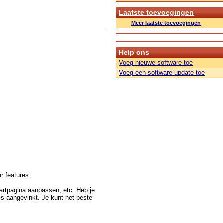
Laatste toevoegingen
Meer laatste toevoegingen
Help ons
Voeg nieuwe software toe
Voeg een software update toe
er features.
startpagina aanpassen, etc. Heb je
is aangevinkt. Je kunt het beste