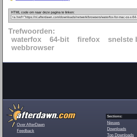
HTML code om naar deze pagina te linken:
Trefwoorden:
waterfox
64-bit
firefox
snelste
webbrowser
Sections:
Nieuws
Over AfterDawn
Downloads
Feedback
Top Downloads