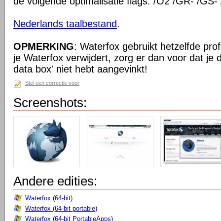
de volgende optimalisatie flags: /O2 /GR- /GS-
Nederlands taalbestand
.
OPMERKING
: Waterfox gebruikt hetzelfde prof
je Waterfox verwijdert, zorg er dan voor dat je
data box' niet hebt aangevinkt!
Stel een correctie voor
Screenshots:
Andere edities:
Waterfox (64-bit)
Waterfox (64-bit portable)
Waterfox (64-bit PortableApps)