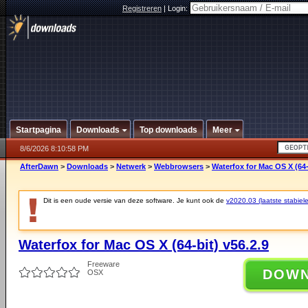
Registreren
|
Login:
Startpagina
Downloads
Top downloads
Meer
8/6/2026 8:10:58 PM
AfterDawn
>
Downloads
>
Netwerk
>
Webbrowsers
>
Waterfox for Mac OS X (64-
Dit is een oude versie van deze software. Je kunt ook de
v2020.03 (laatste stabiele
Waterfox for Mac OS X (64-bit) v56.2.9
Freeware
DOW
OSX