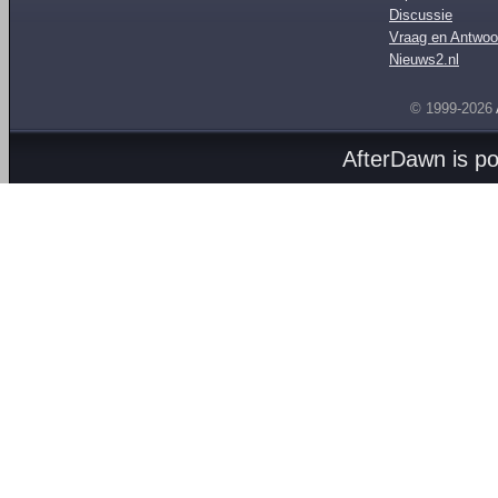
Discussie
Vraag en Antwoo
Nieuws2.nl
© 1999-2026
AfterDawn is p