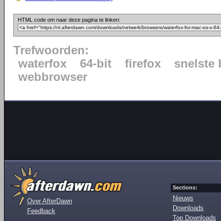
HTML code om naar deze pagina te linken:
Trefwoorden:
waterfox
64-bit
firefox
snelste
webbrowser
Sections:
Nieuws
Over AfterDawn
Downloads
Feedback
Top Downloads