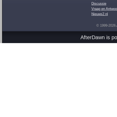
Discussie
Vraag en Antwoo
Nieuws2.nl
© 1999-2026
AfterDawn is p