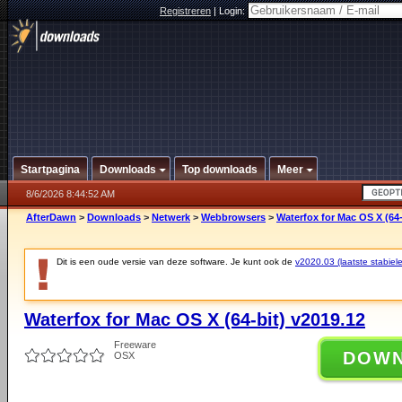
Registreren
|
Login:
Startpagina
Downloads
Top downloads
Meer
8/6/2026 8:44:52 AM
AfterDawn
>
Downloads
>
Netwerk
>
Webbrowsers
>
Waterfox for Mac OS X (64-
Dit is een oude versie van deze software. Je kunt ook de
v2020.03 (laatste stabiele
Waterfox for Mac OS X (64-bit) v2019.12
Freeware
DOW
OSX