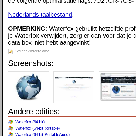
de volgende optimalisatie flags: /O2 /GR- /GS-
Nederlands taalbestand
.
OPMERKING
: Waterfox gebruikt hetzelfde prof
je Waterfox verwijdert, zorg er dan voor dat je
data box' niet hebt aangevinkt!
Stel een correctie voor
Screenshots:
Andere edities:
Waterfox (64-bit)
Waterfox (64-bit portable)
Waterfox (64-bit PortableApps)