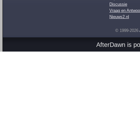
Discussie
Vraag en Antwoo
Nieuws2.nl
© 1999-2026
AfterDawn is p