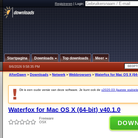
Registreren
|
Login:
Startpagina
Downloads
Top downloads
Meer
8/6/2026 9:58:35 PM
AfterDawn
>
Downloads
>
Netwerk
>
Webbrowsers
>
Waterfox for Mac OS X (64-
Dit is een oude versie van deze software. Je kunt ook de
v2020.03 (laatste stabiele
Waterfox for Mac OS X (64-bit) v40.1.0
Freeware
DOW
OSX