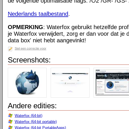
de volgende optimalisatie flags: /O2 /GR- /GS-
Nederlands taalbestand
.
OPMERKING
: Waterfox gebruikt hetzelfde prof
je Waterfox verwijdert, zorg er dan voor dat je
data box' niet hebt aangevinkt!
Stel een correctie voor
Screenshots:
Andere edities:
Waterfox (64-bit)
Waterfox (64-bit portable)
Waterfox (64-bit PortableApps)