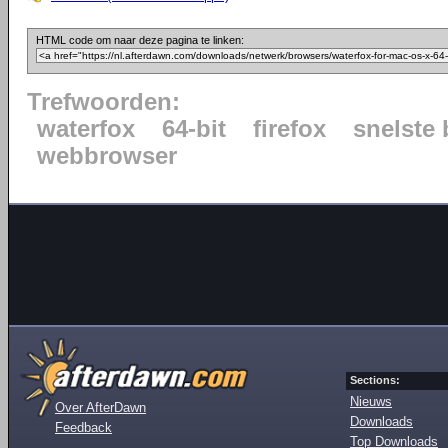
HTML code om naar deze pagina te linken:
Trefwoorden:
waterfox
64-bit
firefox
snelste
webbrowser
Sections:
Nieuws
Over AfterDawn
Downloads
Feedback
Top Downloads