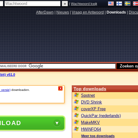
|
Wachtwoord kwijt
AfterDawn
|
Nieuws
|
Vraag en Antwoord
|
Downloads
|
Discu
bit) v51.0
Top downloads
X
 versie)
downloaden.
Spotnet
DVD Shrink
coverXP Free
QuickPar (nederlands)
NLOAD
MakeMKV
HWiNFO64
Meer top downloads