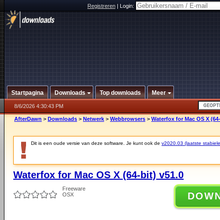
Registreren
|
Login:
Startpagina
Downloads
Top downloads
Meer
8/6/2026 4:30:43 PM
AfterDawn
>
Downloads
>
Netwerk
>
Webbrowsers
>
Waterfox for Mac OS X (64-
Dit is een oude versie van deze software. Je kunt ook de
v2020.03 (laatste stabiele
Waterfox for Mac OS X (64-bit) v51.0
Freeware
DOW
OSX