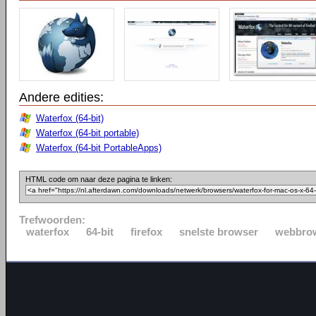
Andere edities:
Waterfox (64-bit)
Waterfox (64-bit portable)
Waterfox (64-bit PortableApps)
HTML code om naar deze pagina te linken:
Trefwoorden:
waterfox
64-bit
firefox
snelste browser
webbro