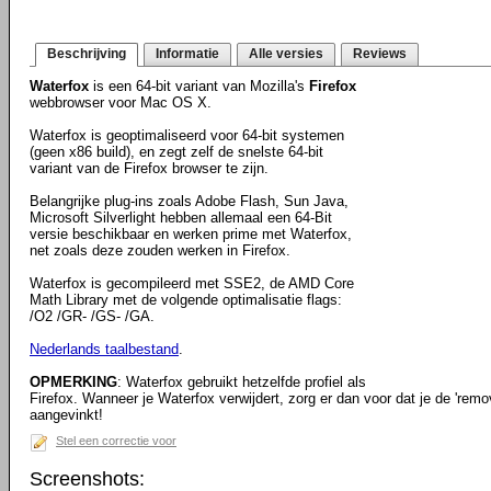
Beschrijving
Informatie
Alle versies
Reviews
Waterfox
is een 64-bit variant van Mozilla's
Firefox
webbrowser voor Mac OS X.
Waterfox is geoptimaliseerd voor 64-bit systemen
(geen x86 build), en zegt zelf de snelste 64-bit
variant van de Firefox browser te zijn.
Belangrijke plug-ins zoals Adobe Flash, Sun Java,
Microsoft Silverlight hebben allemaal een 64-Bit
versie beschikbaar en werken prime met Waterfox,
net zoals deze zouden werken in Firefox.
Waterfox is gecompileerd met SSE2, de AMD Core
Math Library met de volgende optimalisatie flags:
/O2 /GR- /GS- /GA.
Nederlands taalbestand
.
OPMERKING
: Waterfox gebruikt hetzelfde profiel als
Firefox. Wanneer je Waterfox verwijdert, zorg er dan voor dat je de 'remo
aangevinkt!
Stel een correctie voor
Screenshots: