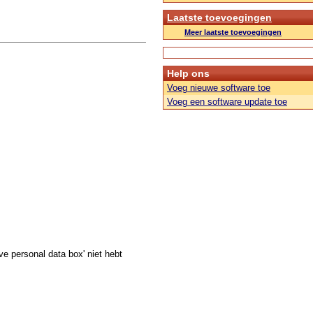
Laatste toevoegingen
Meer laatste toevoegingen
Help ons
Voeg nieuwe software toe
Voeg een software update toe
ve personal data box' niet hebt