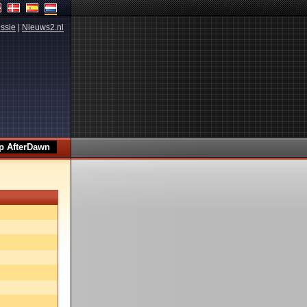
ssie
|
Nieuws2.nl