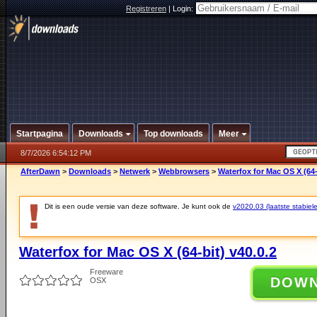
Registreren
|
Login:
Startpagina
Downloads
Top downloads
Meer
8/7/2026 6:54:12 PM
AfterDawn
>
Downloads
>
Netwerk
>
Webbrowsers
>
Waterfox for Mac OS X (64-
Dit is een oude versie van deze software. Je kunt ook de
v2020.03 (laatste stabiele
Waterfox for Mac OS X (64-bit) v40.0.2
Freeware
DOW
OSX