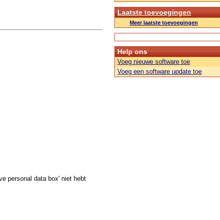
Laatste toevoegingen
Meer laatste toevoegingen
Help ons
Voeg nieuwe software toe
Voeg een software update toe
ve personal data box' niet hebt