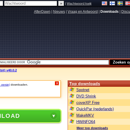
|
Wachtwoord kwijt
AfterDawn
|
Nieuws
|
Vraag en Antwoord
|
Downloads
|
Discu
bit) v40.0.2
Top downloads
X
 versie)
downloaden.
Spotnet
DVD Shrink
coverXP Free
QuickPar (nederlands)
NLOAD
MakeMKV
HWiNFO64
Meer top downloads