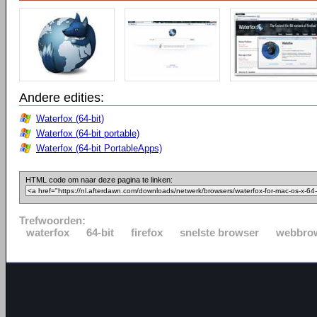
Andere edities:
Waterfox (64-bit)
Waterfox (64-bit portable)
Waterfox (64-bit PortableApps)
HTML code om naar deze pagina te linken:
Trefwoorden:
waterfox
64-bit
firefox
snelste browser
webbro