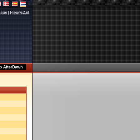
ssie
|
Nieuws2.nl