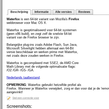
Beschrijving
Informatie
Alle versies
Reviews
Waterfox
is een 64-bit variant van Mozilla's
Firefox
webbrowser voor Mac OS X.
Waterfox is geoptimaliseerd voor 64-bit systemen
(geen x86 build), en zegt zelf de snelste 64-bit
variant van de Firefox browser te zijn.
Belangrijke plug-ins zoals Adobe Flash, Sun Java,
Microsoft Silverlight hebben allemaal een 64-Bit
versie beschikbaar en werken prime met Waterfox,
net zoals deze zouden werken in Firefox.
Waterfox is gecompileerd met SSE2, de AMD Core
Math Library met de volgende optimalisatie flags:
/O2 /GR- /GS- /GA.
Nederlands taalbestand
.
OPMERKING
: Waterfox gebruikt hetzelfde profiel als
Firefox. Wanneer je Waterfox verwijdert, zorg er dan voor dat je de 'remo
aangevinkt!
Stel een correctie voor
Screenshots: