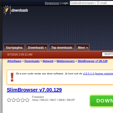
Registreren
|
Login:
Startpagina
Downloads
Top downloads
Meer
8/7/2026 2:09:21 AM
AfterDawn
>
Downloads
>
Netwerk
>
Webbrowsers
>
SlimBrowser v7.00.129
Dit is een oude versie van deze software. Je kunt ook de
v13.0.1.0 (laatste stabiele
SlimBrowser v7.00.129
Freeware
DOW
Vista / Win10 / Win7 / Win8 / WinXP