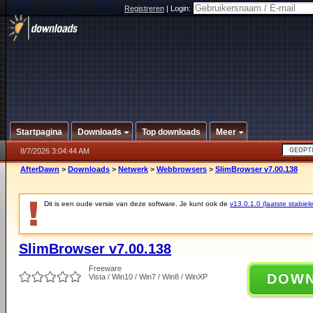
Registreren
|
Login:
Startpagina
Downloads
Top downloads
Meer
8/7/2026 3:04:44 AM
AfterDawn
>
Downloads
>
Netwerk
>
Webbrowsers
>
SlimBrowser v7.00.138
Dit is een oude versie van deze software. Je kunt ook de
v13.0.1.0 (laatste stabiele
SlimBrowser v7.00.138
Freeware
DOW
Vista / Win10 / Win7 / Win8 / WinXP