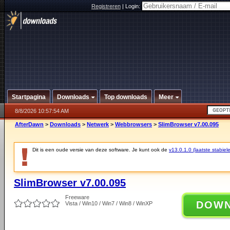
Registreren
|
Login:
Startpagina
Downloads
Top downloads
Meer
8/8/2026 10:57:54 AM
AfterDawn
>
Downloads
>
Netwerk
>
Webbrowsers
>
SlimBrowser v7.00.095
Dit is een oude versie van deze software. Je kunt ook de
v13.0.1.0 (laatste stabiele
SlimBrowser v7.00.095
Freeware
DOW
Vista / Win10 / Win7 / Win8 / WinXP