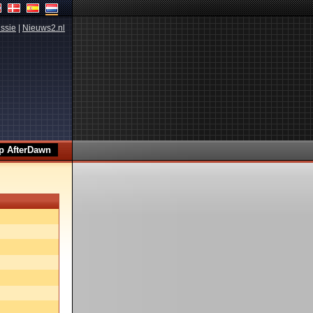
ssie
|
Nieuws2.nl