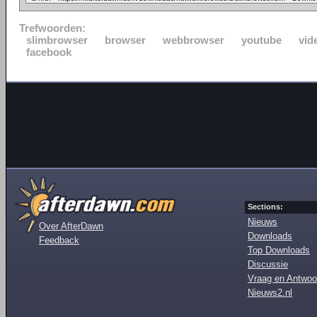
Trefwoorden:
slimbrowser
browser
webbrowser
youtube
vid
facebook
Sections:
Nieuws
Over AfterDawn
Downloads
Feedback
Top Downloads
Discussie
Vraag en Antwoo
Nieuws2.nl