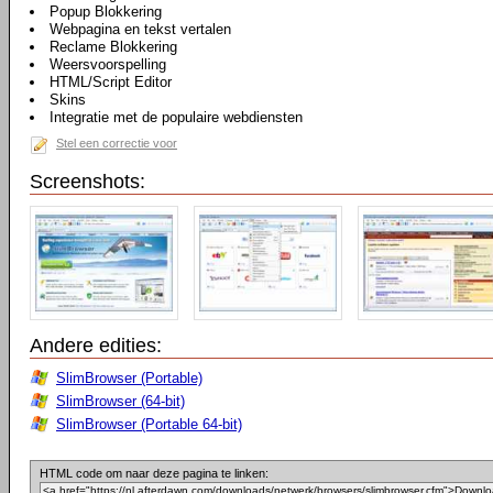
Popup Blokkering
Webpagina en tekst vertalen
Reclame Blokkering
Weersvoorspelling
HTML/Script Editor
Skins
Integratie met de populaire webdiensten
Stel een correctie voor
Screenshots:
Andere edities:
SlimBrowser (Portable)
SlimBrowser (64-bit)
SlimBrowser (Portable 64-bit)
HTML code om naar deze pagina te linken: