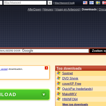
|
Wachtwoord kwijt
AfterDawn
|
Nieuws
|
Vraag en Antwoord
|
Downloads
|
Discu
Top downloads
X
 versie)
downloaden.
Spotnet
DVD Shrink
coverXP Free
QuickPar (nederlands)
NLOAD
MakeMKV
HWiNFO64
Meer top downloads