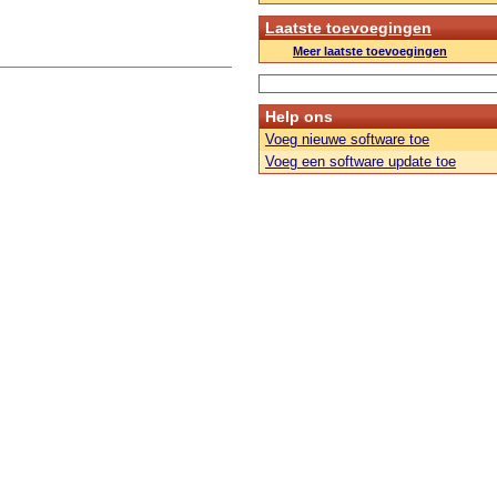
Laatste toevoegingen
Meer laatste toevoegingen
Help ons
Voeg nieuwe software toe
Voeg een software update toe