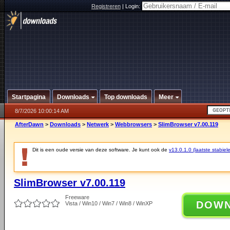
Registreren
|
Login:
Startpagina
Downloads
Top downloads
Meer
8/7/2026 10:00:14 AM
AfterDawn
>
Downloads
>
Netwerk
>
Webbrowsers
>
SlimBrowser v7.00.119
Dit is een oude versie van deze software. Je kunt ook de
v13.0.1.0 (laatste stabiele
SlimBrowser v7.00.119
Freeware
DOW
Vista / Win10 / Win7 / Win8 / WinXP