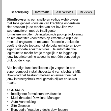
Beschrijving
Informatie
Alle versies
Reviews
SlimBrowser
is een snelle en veilige webbrowser
met tabs geheel voorzien van krachtige onderdelen.
Het bespaart je de moeite van het invullen van
webformulieren met de intelligente
formuliereninvuller. De ingebouwde pop-up blokkering
en reclamefilter voorkomen op effectieve wijze de
meestal ongewenste reclame. De snelle zoekoptie
geeft je directe toegang tot de belangrijkste en jouw
eigen favoriete zoekmachines. De automatische
loginfunctie maakt het je mogelijk in te loggen op
jouw favoriete online accounts met één eenvoudige
druk op de knop.
Alle handige functionaliteiten zijn verpakt in een
super compact installatiebestand van slechts 2 MB.
Download het bestand meteen en ervaar hoe het
jouw internetgebruik veel gemakkelijker en leuker
maakt.
FEATURES
Intelligente formulieren invulfunctie
Multi-threaded Download Manager
Auto-Aanmelding
Site Groepen
Eenvoudig Youtube video's downloaden