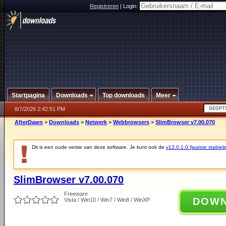
Registreren
|
Login:
Startpagina
Downloads
Top downloads
Meer
8/7/2026 2:42:51 PM
AfterDawn
>
Downloads
>
Netwerk
>
Webbrowsers
>
SlimBrowser v7.00.070
Dit is een oude versie van deze software. Je kunt ook de
v13.0.1.0 (laatste stabiele
SlimBrowser v7.00.070
Freeware
DOW
Vista / Win10 / Win7 / Win8 / WinXP