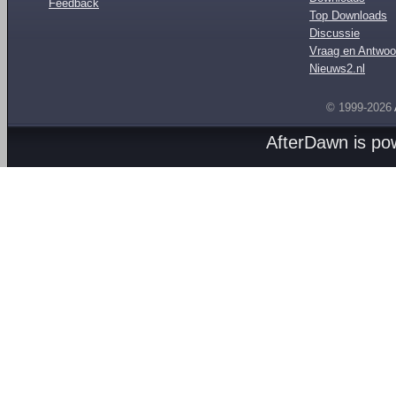
Feedback
Top Downloads
Discussie
Vraag en Antwoo
Nieuws2.nl
© 1999-2026
AfterDawn is p