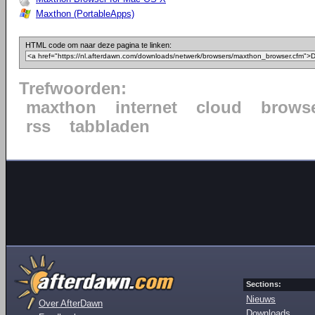
Maxthon (PortableApps)
HTML code om naar deze pagina te linken:
Trefwoorden:
maxthon
internet
cloud
brows
rss
tabbladen
Sections:
Nieuws
Over AfterDawn
Downloads