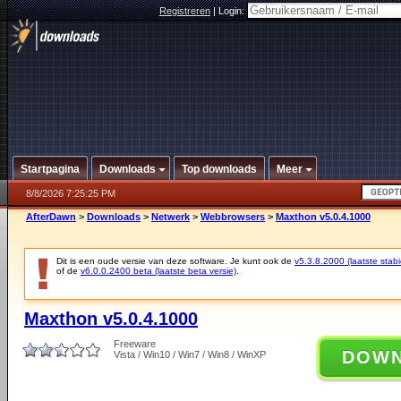
Registreren
|
Login:
Startpagina
Downloads
Top downloads
Meer
8/8/2026 7:25:25 PM
AfterDawn
>
Downloads
>
Netwerk
>
Webbrowsers
>
Maxthon v5.0.4.1000
Dit is een oude versie van deze software. Je kunt ook de
v5.3.8.2000 (laatste stabi
of de
v6.0.0.2400 beta (laatste beta versie)
.
Maxthon v5.0.4.1000
Freeware
DOW
Vista / Win10 / Win7 / Win8 / WinXP