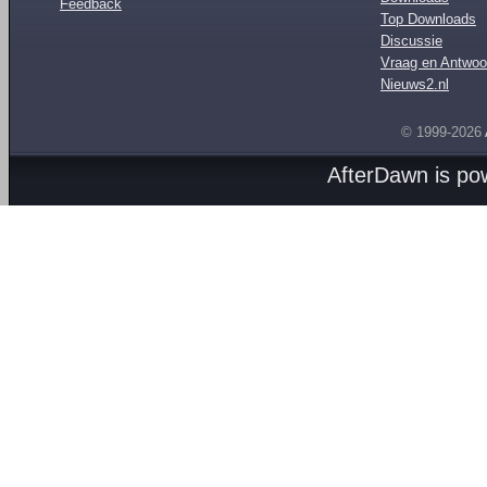
Feedback
Top Downloads
Discussie
Vraag en Antwoo
Nieuws2.nl
© 1999-2026
AfterDawn is p