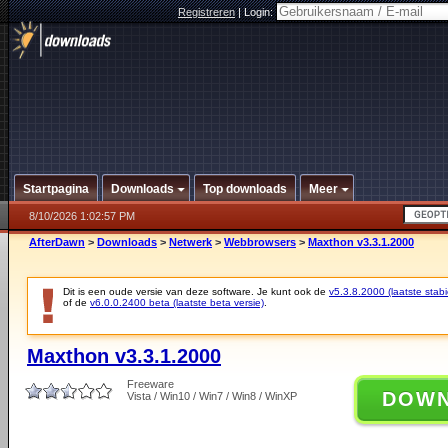
Registreren
|
Login:
Startpagina
Downloads
Top downloads
Meer
8/10/2026 1:02:57 PM
AfterDawn
>
Downloads
>
Netwerk
>
Webbrowsers
>
Maxthon v3.3.1.2000
Dit is een oude versie van deze software. Je kunt ook de
v5.3.8.2000 (laatste stabi
of de
v6.0.0.2400 beta (laatste beta versie)
.
Maxthon v3.3.1.2000
Freeware
DOW
Vista / Win10 / Win7 / Win8 / WinXP