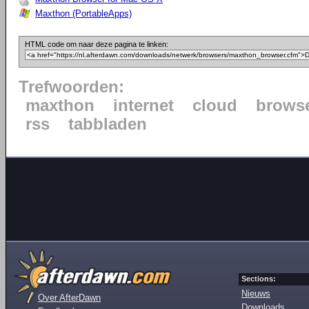
Maxthon (PortableApps)
HTML code om naar deze pagina te linken:
Trefwoorden:
maxthon
internet
cloud
brows
rss
tabbladen
Sections:
Nieuws
Over AfterDawn
Downloads