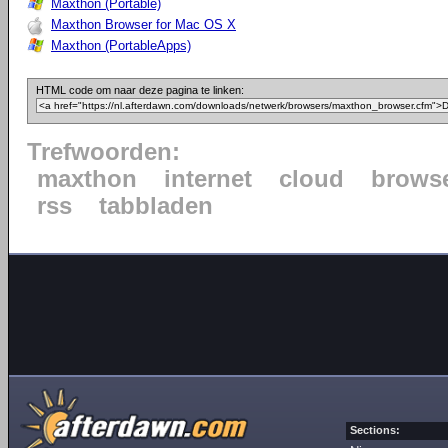
Maxthon (Portable)
Maxthon Browser for Mac OS X
Maxthon (PortableApps)
HTML code om naar deze pagina te linken:
Trefwoorden:
maxthon
internet
cloud
brows
rss
tabbladen
Sections: