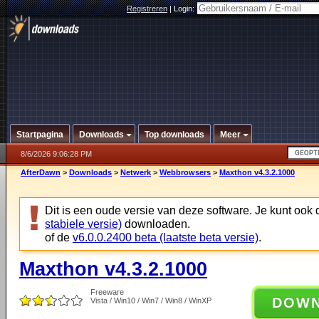
Registreren
|
Login:
Startpagina
Downloads
Top downloads
Meer
8/6/2026 9:06:28 PM
AfterDawn
>
Downloads
>
Netwerk
>
Webbrowsers
>
Maxthon v4.3.2.1000
Dit is een oude versie van deze software. Je kunt ook
stabiele versie)
downloaden.
of de
v6.0.0.2400 beta (laatste beta versie)
.
Maxthon v4.3.2.1000
Freeware
DOW
Vista / Win10 / Win7 / Win8 / WinXP