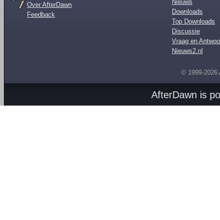
Nieuws
Over AfterDawn
Downloads
Feedback
Top Downloads
Discussie
Vraag en Antwoo
Nieuws2.nl
© 1999-2026
AfterDawn is p