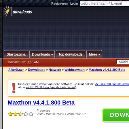
Registreren
|
Login:
Startpagina
Downloads
Top downloads
Meer
8/8/2026 12:31:10 AM
AfterDawn
>
Downloads
>
Netwerk
>
Webbrowsers
>
Maxthon v4.4.1.800 Beta
Dit is een oude versie van deze software. Je kunt ook de
v5.3.8.2000 (laatste stabi
of de
v6.0.0.2400 beta (laatste beta versie)
.
Maxthon v4.4.1.800 Beta
Freeware
DOW
Vista / Win10 / Win7 / Win8 / WinXP