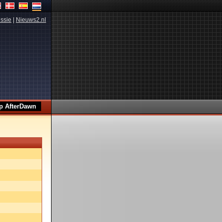
ssie
|
Nieuws2.nl