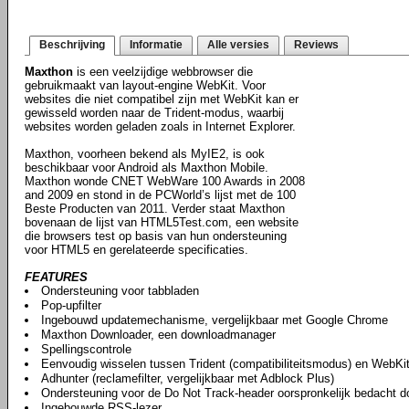
Beschrijving
Informatie
Alle versies
Reviews
Maxthon
is een veelzijdige webbrowser die
gebruikmaakt van layout-engine WebKit. Voor
websites die niet compatibel zijn met WebKit kan er
gewisseld worden naar de Trident-modus, waarbij
websites worden geladen zoals in Internet Explorer.
Maxthon, voorheen bekend als MyIE2, is ook
beschikbaar voor Android als Maxthon Mobile.
Maxthon wonde CNET WebWare 100 Awards in 2008
and 2009 en stond in de PCWorld’s lijst met de 100
Beste Producten van 2011. Verder staat Maxthon
bovenaan de lijst van HTML5Test.com, een website
die browsers test op basis van hun ondersteuning
voor HTML5 en gerelateerde specificaties.
FEATURES
Ondersteuning voor tabbladen
Pop-upfilter
Ingebouwd updatemechanisme, vergelijkbaar met Google Chrome
Maxthon Downloader, een downloadmanager
Spellingscontrole
Eenvoudig wisselen tussen Trident (compatibiliteitsmodus) en WebKi
Adhunter (reclamefilter, vergelijkbaar met Adblock Plus)
Ondersteuning voor de Do Not Track-header oorspronkelijk bedacht do
Ingebouwde RSS-lezer