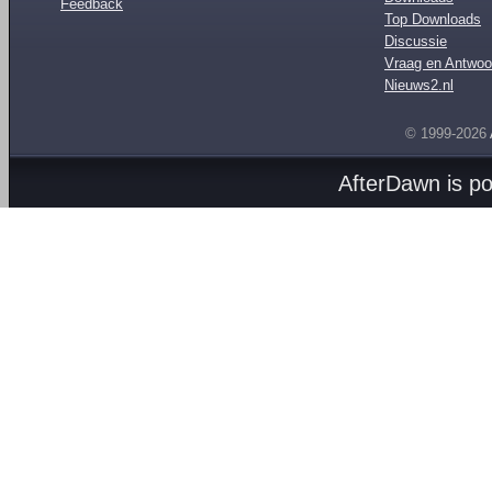
Feedback
Top Downloads
Discussie
Vraag en Antwoo
Nieuws2.nl
© 1999-2026
AfterDawn is p