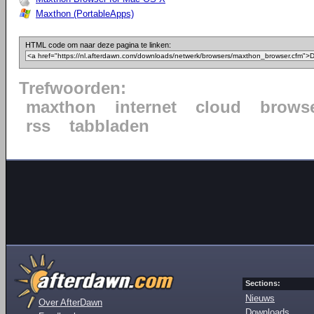
Maxthon (PortableApps)
HTML code om naar deze pagina te linken:
Trefwoorden:
maxthon
internet
cloud
brows
rss
tabbladen
Sections:
Nieuws
Over AfterDawn
Downloads