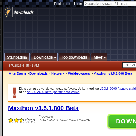
Registreren
|
Login:
Startpagina
Downloads
Top downloads
Meer
8/7/2026 6:35:41 AM
AfterDawn
>
Downloads
>
Netwerk
>
Webbrowsers
>
Maxthon v3.5.1.800 Beta
Dit is een oude versie van deze software. Je kunt ook de
v5.3.8.2000 (laatste stabi
of de
v6.0.0.2400 beta (laatste beta versie)
.
Maxthon v3.5.1.800 Beta
Freeware
DOW
Vista / Win10 / Win7 / Win8 / WinXP