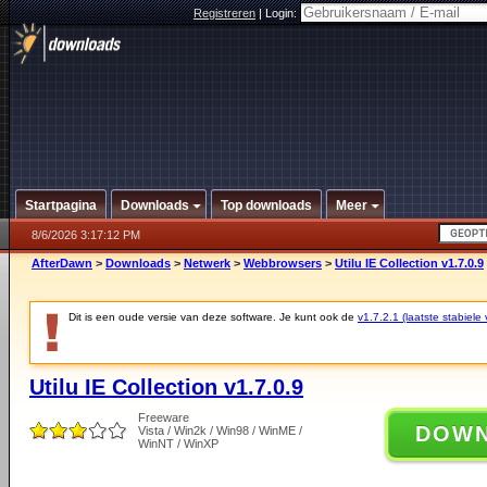
Registreren
|
Login:
Startpagina
Downloads
Top downloads
Meer
8/6/2026 3:17:12 PM
AfterDawn
>
Downloads
>
Netwerk
>
Webbrowsers
>
Utilu IE Collection v1.7.0.9
Dit is een oude versie van deze software. Je kunt ook de
v1.7.2.1 (laatste stabiele 
Utilu IE Collection v1.7.0.9
Freeware
DOW
Vista / Win2k / Win98 / WinME /
WinNT / WinXP