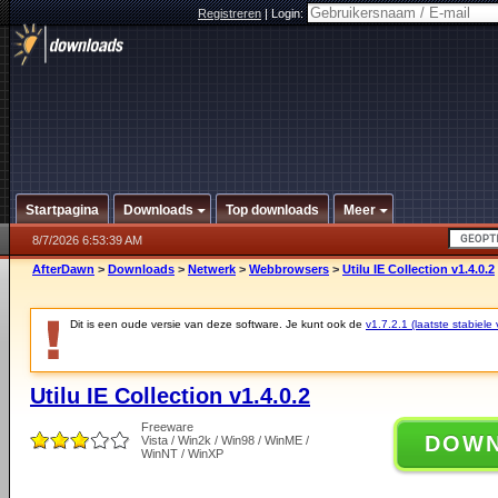
Registreren
|
Login:
Startpagina
Downloads
Top downloads
Meer
8/7/2026 6:53:39 AM
AfterDawn
>
Downloads
>
Netwerk
>
Webbrowsers
>
Utilu IE Collection v1.4.0.2
Dit is een oude versie van deze software. Je kunt ook de
v1.7.2.1 (laatste stabiele 
Utilu IE Collection v1.4.0.2
Freeware
DOW
Vista / Win2k / Win98 / WinME /
WinNT / WinXP