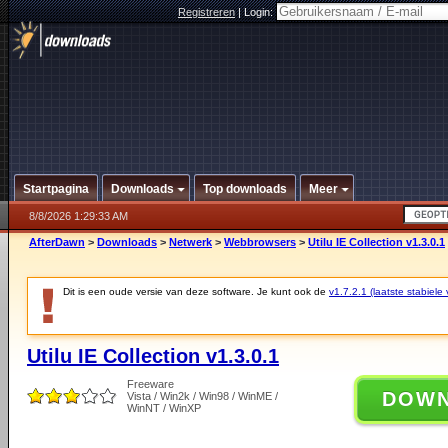
Registreren
|
Login:
Startpagina
Downloads
Top downloads
Meer
8/8/2026 1:29:33 AM
AfterDawn
>
Downloads
>
Netwerk
>
Webbrowsers
>
Utilu IE Collection v1.3.0.1
Dit is een oude versie van deze software. Je kunt ook de
v1.7.2.1 (laatste stabiele 
Utilu IE Collection v1.3.0.1
Freeware
DOW
Vista / Win2k / Win98 / WinME /
WinNT / WinXP