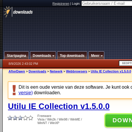
Registreren
|
Login:
Startpagina
Downloads
Top downloads
Meer
8/9/2026 2:43:02 PM
AfterDawn
>
Downloads
>
Netwerk
>
Webbrowsers
>
Utilu IE Collection v1.5.0.0
Dit is een oude versie van deze software. Je kunt ook
versie)
downloaden.
Utilu IE Collection v1.5.0.0
Freeware
DOW
Vista / Win2k / Win98 / WinME /
WinNT / WinXP