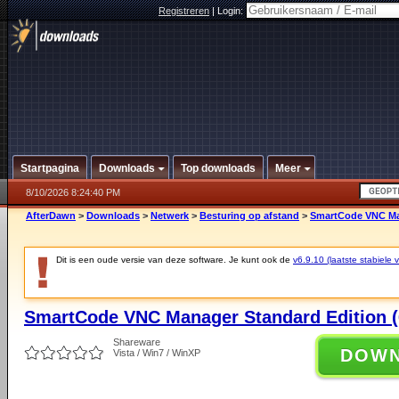
Registreren
|
Login:
Startpagina
Downloads
Top downloads
Meer
8/10/2026 8:24:40 PM
AfterDawn
>
Downloads
>
Netwerk
>
Besturing op afstand
>
SmartCode VNC Mana
Dit is een oude versie van deze software. Je kunt ook de
v6.9.10 (laatste stabiele v
SmartCode VNC Manager Standard Edition (6
Shareware
DOW
Vista / Win7 / WinXP