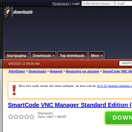
Registreren
|
Login:
Startpagina
Downloads
Top downloads
Meer
8/8/2026 12:48:00 AM
AfterDawn
>
Downloads
>
Netwerk
>
Besturing op afstand
>
SmartCode VNC Mana
Dit is een oude versie van deze software. Je kunt ook de
v6.9.10 (laatste stabiele v
SmartCode VNC Manager Standard Edition (64
Shareware
DOW
Vista / Win7 / WinXP