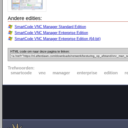
Andere edities:
SmartCode VNC Manager Standard Edition
SmartCode VNC Manager Enterprise Edition
SmartCode VNC Manager Enterprise Edition (64-bit)
HTML code om naar deze pagina te linken:
Trefwoorden:
smartcode
vnc
manager
enterprise
edition
r