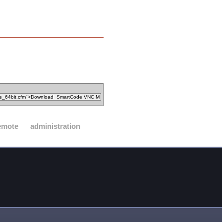
emote
administration