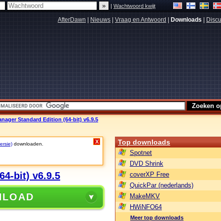
|
Wachtwoord kwijt
AfterDawn
|
Nieuws
|
Vraag en Antwoord
|
Downloads
|
Discu
ger Standard Edition (64-bit) v6.9.5
Top downloads
X
ersie)
downloaden.
Spotnet
DVD Shrink
4-bit) v6.9.5
coverXP Free
QuickPar (nederlands)
NLOAD
MakeMKV
HWiNFO64
Meer top downloads