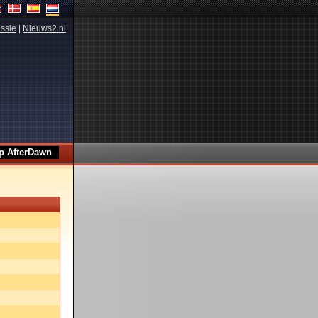
ssie
|
Nieuws2.nl