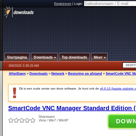
Registreren
|
Login:
Startpagina
Downloads
Top downloads
Meer
8/8/2026 3:38:25 AM
AfterDawn
>
Downloads
>
Netwerk
>
Besturing op afstand
>
SmartCode VNC Mana
Dit is een oude versie van deze software. Je kunt ook de
v6.9.10 (laatste stabiele v
SmartCode VNC Manager Standard Edition (6
Shareware
DOW
Vista / Win7 / WinXP