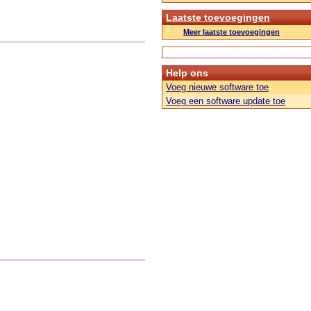
Laatste toevoegingen
Meer laatste toevoegingen
Help ons
Voeg nieuwe software toe
Voeg een software update toe