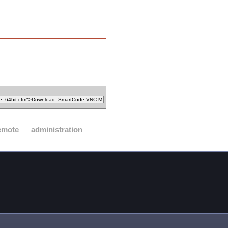
emote
administration