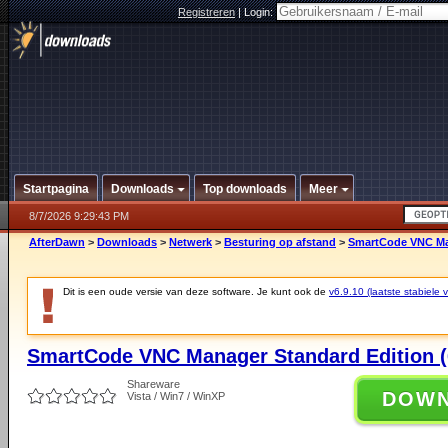
Registreren
|
Login:
Startpagina
Downloads
Top downloads
Meer
8/7/2026 9:29:43 PM
AfterDawn
>
Downloads
>
Netwerk
>
Besturing op afstand
>
SmartCode VNC Mana
Dit is een oude versie van deze software. Je kunt ook de
v6.9.10 (laatste stabiele v
SmartCode VNC Manager Standard Edition (6
Shareware
DOW
Vista / Win7 / WinXP