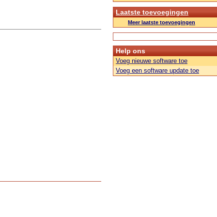
Laatste toevoegingen
Meer laatste toevoegingen
Help ons
Voeg nieuwe software toe
Voeg een software update toe