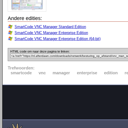
Andere edities:
SmartCode VNC Manager Standard Edition
SmartCode VNC Manager Enterprise Edition
SmartCode VNC Manager Enterprise Edition (64-bit)
HTML code om naar deze pagina te linken:
Trefwoorden:
smartcode
vnc
manager
enterprise
edition
r