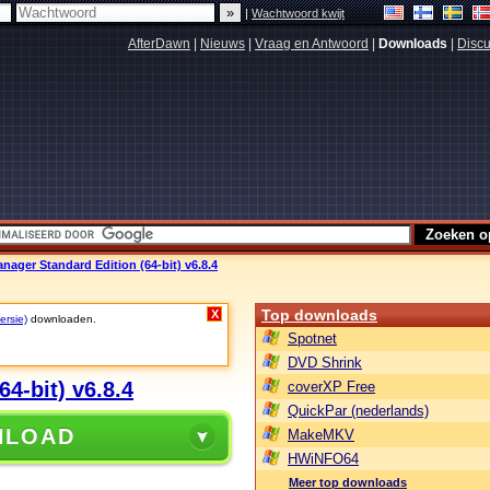
|
Wachtwoord kwijt
AfterDawn
|
Nieuws
|
Vraag en Antwoord
|
Downloads
|
Discu
ger Standard Edition (64-bit) v6.8.4
Top downloads
X
ersie)
downloaden.
Spotnet
DVD Shrink
4-bit) v6.8.4
coverXP Free
QuickPar (nederlands)
NLOAD
MakeMKV
HWiNFO64
Meer top downloads