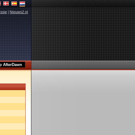
ssie
|
Nieuws2.nl