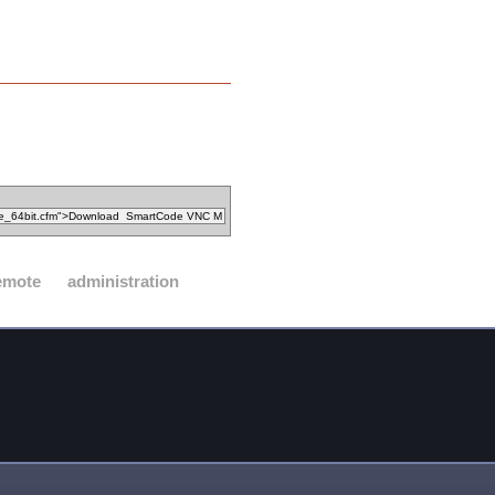
emote
administration