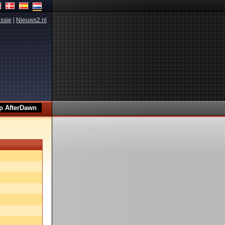
ssie
|
Nieuws2.nl