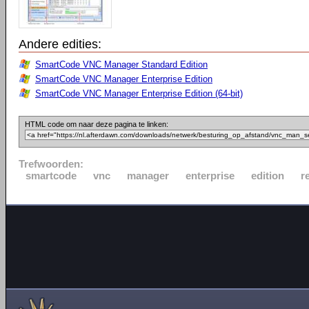
Andere edities:
SmartCode VNC Manager Standard Edition
SmartCode VNC Manager Enterprise Edition
SmartCode VNC Manager Enterprise Edition (64-bit)
HTML code om naar deze pagina te linken:
Trefwoorden:
smartcode
vnc
manager
enterprise
edition
r