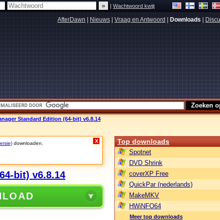
|
Wachtwoord kwijt
AfterDawn
|
Nieuws
|
Vraag en Antwoord
|
Downloads
|
Discu
ger Standard Edition (64-bit) v6.8.14
Top downloads
X
ersie)
downloaden.
Spotnet
DVD Shrink
4-bit) v6.8.14
coverXP Free
QuickPar (nederlands)
NLOAD
MakeMKV
HWiNFO64
Meer top downloads