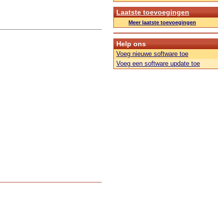
Laatste toevoegingen
Meer laatste toevoegingen
Help ons
Voeg nieuwe software toe
Voeg een software update toe