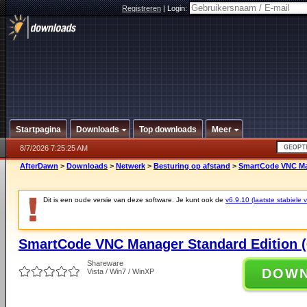
Registreren
|
Login:
Startpagina
Downloads
Top downloads
Meer
8/7/2026 7:25:25 AM
AfterDawn
>
Downloads
>
Netwerk
>
Besturing op afstand
>
SmartCode VNC Mana
Dit is een oude versie van deze software. Je kunt ook de
v6.9.10 (laatste stabiele v
SmartCode VNC Manager Standard Edition (6
Shareware
DOW
Vista / Win7 / WinXP