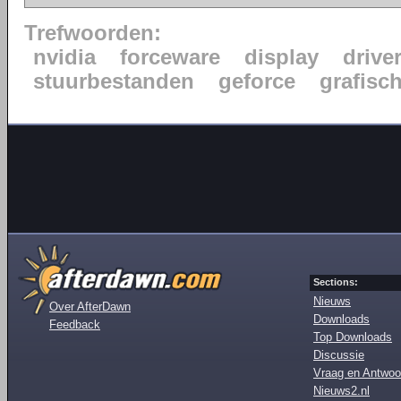
Trefwoorden:
nvidia
forceware
display
drive
stuurbestanden
geforce
grafisc
Sections:
Nieuws
Over AfterDawn
Downloads
Feedback
Top Downloads
Discussie
Vraag en Antwoo
Nieuws2.nl