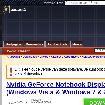
Registreren
|
Login:
Startpagina
Downloads
Top downloads
Meer
8/7/2026 8:53:52 AM
AfterDawn
>
Downloads
>
Drivers
>
Grafische kaart drivers
>
Nvidia GeForce No
Dit is een oude versie van deze software. Je kunt ook
versie)
downloaden.
Nvidia GeForce Notebook Displa
(Windows Vista & Windows 7 & 8
Freeware
DOW
Vista / Win7 / Win8