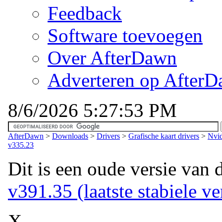
Feedback
Software toevoegen
Over AfterDawn
Adverteren op After
8/6/2026 5:27:53 PM
AfterDawn
>
Downloads
>
Drivers
>
Grafische kaart drivers
>
Nvid
v335.23
Dit is een oude versie van 
v391.35 (laatste stabiele ve
X