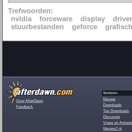
Trefwoorden:
nvidia
forceware
display
drive
stuurbestanden
geforce
grafisc
Sections:
Nieuws
Over AfterDawn
Downloads
Feedback
Top Downloads
Discussie
Vraag en Antwoo
Nieuws2.nl