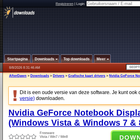
Registreren
|
Login:
Startpagina
Downloads
Top downloads
Meer
8/8/2026 8:31:46 AM
AfterDawn
>
Downloads
>
Drivers
>
Grafische kaart drivers
>
Nvidia GeForce No
Dit is een oude versie van deze software. Je kunt ook
versie)
downloaden.
Nvidia GeForce Notebook Displa
(Windows Vista & Windows 7 & 8
Freeware
DOW
Vista / Win7 / Win8