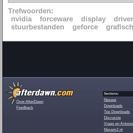
Trefwoorden:
nvidia
forceware
display
drive
stuurbestanden
geforce
grafisc
Sections:
Nieuws
Over AfterDawn
Downloads
Feedback
Top Downloads
Discussie
Vraag en Antwoo
Nieuws2.nl