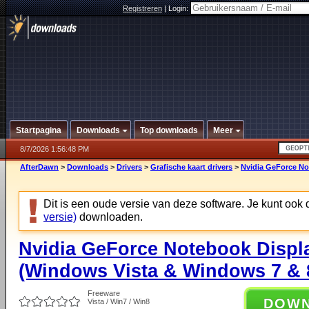
Registreren
|
Login:
Startpagina
Downloads
Top downloads
Meer
8/7/2026 1:56:48 PM
AfterDawn
>
Downloads
>
Drivers
>
Grafische kaart drivers
>
Nvidia GeForce No
Dit is een oude versie van deze software. Je kunt ook
versie)
downloaden.
Nvidia GeForce Notebook Displa
(Windows Vista & Windows 7 & 8
Freeware
DOW
Vista / Win7 / Win8