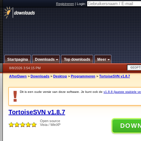
Registreren
|
Login:
Startpagina
Downloads
Top downloads
Meer
8/8/2026 3:54:15 PM
AfterDawn
>
Downloads
>
Desktop
>
Programmeren
>
TortoiseSVN v1.8.7
Dit is een oude versie van deze software. Je kunt ook de
v1.8.8 (laatste stabiele ve
TortoiseSVN v1.8.7
Open source
DOW
Vista / WinXP