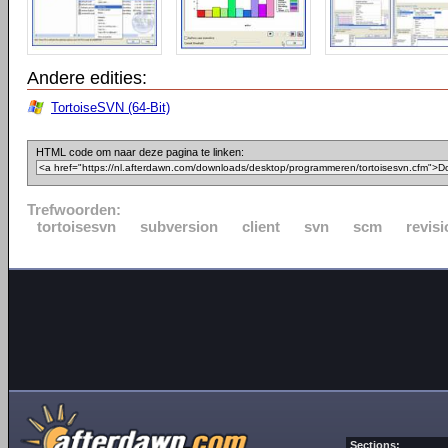
Andere edities:
TortoiseSVN (64-Bit)
HTML code om naar deze pagina te linken:
Trefwoorden:
tortoisesvn
subversion
client
svn
scm
revisi
Sections: