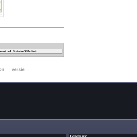
on
versie
Follow us: