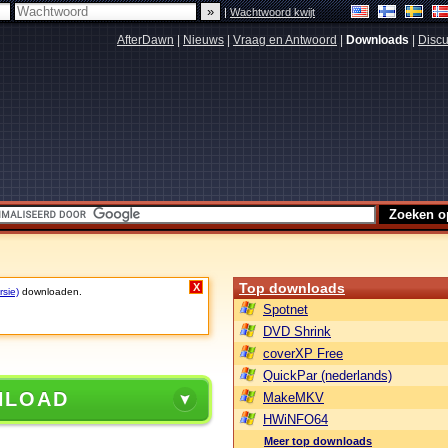
|
Wachtwoord kwijt
AfterDawn
|
Nieuws
|
Vraag en Antwoord
|
Downloads
|
Discu
Top downloads
X
rsie)
downloaden.
Spotnet
DVD Shrink
coverXP Free
QuickPar (nederlands)
NLOAD
MakeMKV
HWiNFO64
Meer top downloads