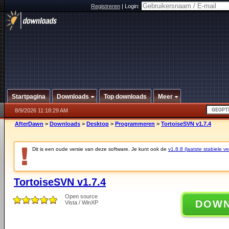
Registreren
|
Login:
Startpagina
Downloads
Top downloads
Meer
8/9/2026 11:18:29 AM
AfterDawn
>
Downloads
>
Desktop
>
Programmeren
>
TortoiseSVN v1.7.4
Dit is een oude versie van deze software. Je kunt ook de
v1.8.8 (laatste stabiele ve
TortoiseSVN v1.7.4
Open source
DOW
Vista / WinXP