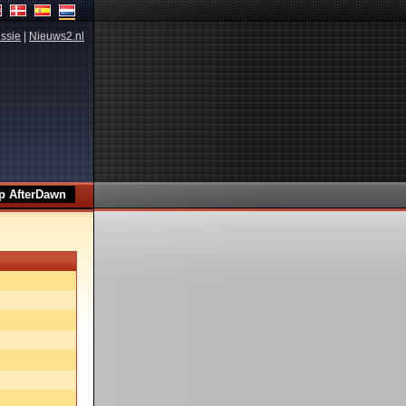
ssie
|
Nieuws2.nl