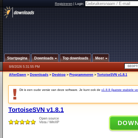
Registreren
|
Login:
Startpagina
Downloads
Top downloads
Meer
8/8/2026 5:31:55 PM
AfterDawn
>
Downloads
>
Desktop
>
Programmeren
>
TortoiseSVN v1.8.1
Dit is een oude versie van deze software. Je kunt ook de
v1.8.8 (laatste stabiele ve
TortoiseSVN v1.8.1
Open source
DOW
Vista / WinXP