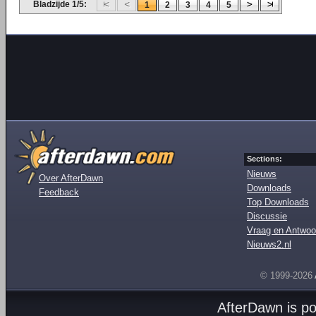
Bladzijde 1/5:
1
2
3
4
5
Sections:
Nieuws
Over AfterDawn
Downloads
Feedback
Top Downloads
Discussie
Vraag en Antwoo
Nieuws2.nl
© 1999-2026
AfterDawn is p