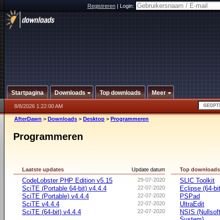
Registreren
|
Login:
Startpagina
Downloads
Top downloads
Meer
8/8/2026 1:22:00 AM
AfterDawn
>
Downloads
>
Desktop
>
Programmeren
Programmeren
Laatste updates
Update datum
Top download
CodeLobster PHP Edition v5.15
29-07-2020
SLIC Toolkit
SciTE (Portable 64-bit) v4.4.4
22-07-2020
Eclipse (64-bit
SciTE (Portable) v4.4.4
22-07-2020
PSPad
SciTE v4.4.4
22-07-2020
UltraEdit
SciTE (64-bit) v4.4.4
22-07-2020
NSIS (Nullsoft
System)