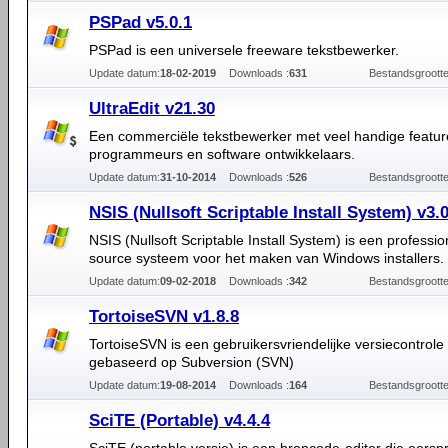
PSPad v5.0.1
PSPad is een universele freeware tekstbewerker.
Update datum:
18-02-2019
Downloads :
631
Bestandsgrootte
UltraEdit v21.30
Een commerciële tekstbewerker met veel handige featur
programmeurs en software ontwikkelaars.
Update datum:
31-10-2014
Downloads :
526
Bestandsgrootte
NSIS (Nullsoft Scriptable Install System) v3.
NSIS (Nullsoft Scriptable Install System) is een professi
source systeem voor het maken van Windows installers.
Update datum:
09-02-2018
Downloads :
342
Bestandsgrootte
TortoiseSVN v1.8.8
TortoiseSVN is een gebruikersvriendelijke versiecontrole 
gebaseerd op Subversion (SVN)
Update datum:
19-08-2014
Downloads :
164
Bestandsgrootte
SciTE (Portable) v4.4.4