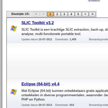
Bladzijde 1/5:
1
2
3
4
5
SLIC Toolkit v3.2
SLIC Toolkit is een krachtige SLIC extraction, back-up, d
analyse, multi-functionele portable tool.
Update datum:
15-07-2012
Downloads :
1,489
Bestandsgrootte
Eclipse (64-bit) v4.4
Met Eclipse (64-bit) kunnen ontwikkelaars gratis applicat
ontwikkelen in diverse programmeertalen, waaronder Ja
PHP en Python.
Update datum:
26-07-2014
Downloads :
654
Bestandsgrootte