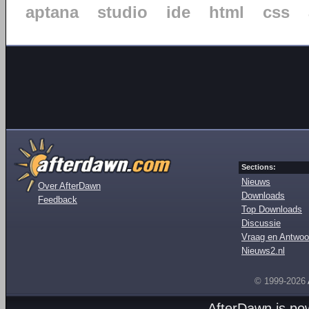
aptana
studio
ide
html
css
Sections:
Nieuws
Over AfterDawn
Downloads
Feedback
Top Downloads
Discussie
Vraag en Antwoo
Nieuws2.nl
© 1999-2026
AfterDawn is p