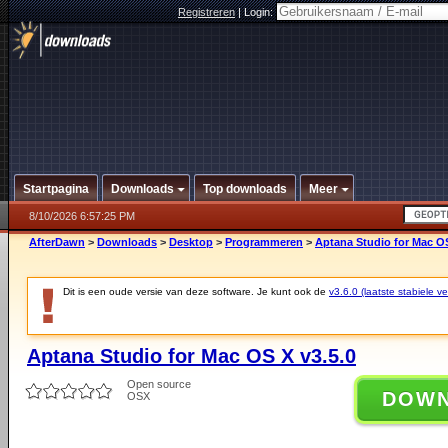
Registreren
|
Login:
Startpagina
Downloads
Top downloads
Meer
8/10/2026 6:57:25 PM
AfterDawn
>
Downloads
>
Desktop
>
Programmeren
>
Aptana Studio for Mac OS
Dit is een oude versie van deze software. Je kunt ook de
v3.6.0 (laatste stabiele ve
Aptana Studio for Mac OS X v3.5.0
Open source
DOW
OSX